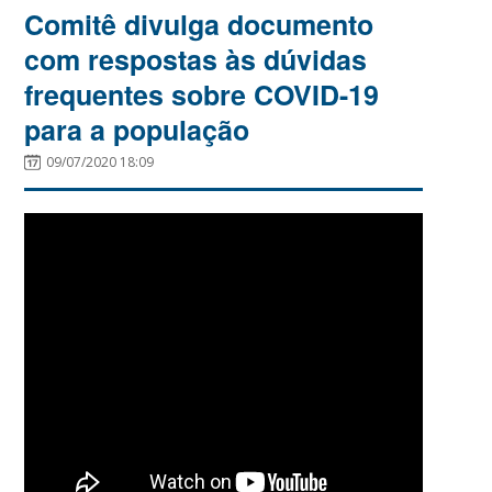
Comitê divulga documento
com respostas às dúvidas
frequentes sobre COVID-19
para a população
09/07/2020 18:09