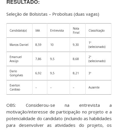
RESULTADO:
Seleção de Bolsistas – Probolsas (duas vagas)
Nota
Candidato(a)
IAA
Entrevista
Classificação
Final
1º
Marcos Daniel
8,59
10
9,30
(selecionado)
Emanuel
2º
7,86
9,5
8,68
Araújo
(selecionado)
Dario
6,92
9,5
8,21
3º
Gonçalves
Everton
–
–
–
Ausente
Cardoso
OBS: Considerou-se na entrevista a
motivação/interesse de participação no projeto e a
potencialidade do candidato (incluindo as habilidades
para desenvolver as atividades do projeto, os