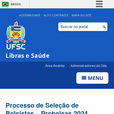
BRASIL
Simplifique!
ACESSIBILIDADE
ALTO CONTRASTE
MAPA DO SITE
Comunica BR
Participe
Acesso à informação
Legislação
Libras e Saúde
Canais
Área Restrita
Administradores do Site
MENU
Processo de Seleção de
Bolsistas – Probolsas 2024