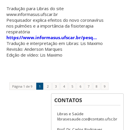
Tradução para Libras do site
www.informasus.ufscar.br
Pesquisador explica efeitos do novo coronavírus
nos pulmões e a importância da fisioterapia
respiratória
https://www.informasus.ufscar.br/pesq…
Tradução e interpretação em Libras: Lis Maximo
Revisão: Anderson Marques
Edição de vídeo: Lis Maximo
Página 1 de 9
1
2
3
4
5
6
7
8
9
CONTATOS
Libras e Saúde
librasesaude.cce@contato.ufsc.br
Prof. Dr. Carlos Rodrigues