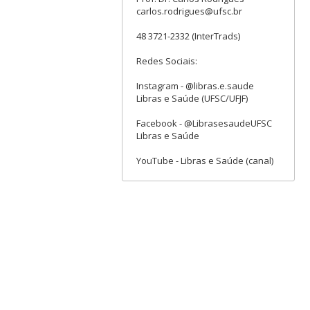
carlos.rodrigues@ufsc.br
48 3721-2332 (InterTrads)
Redes Sociais:
Instagram - @libras.e.saude
Libras e Saúde (UFSC/UFJF)
Facebook - @LibrasesaudeUFSC
Libras e Saúde
YouTube - Libras e Saúde (canal)