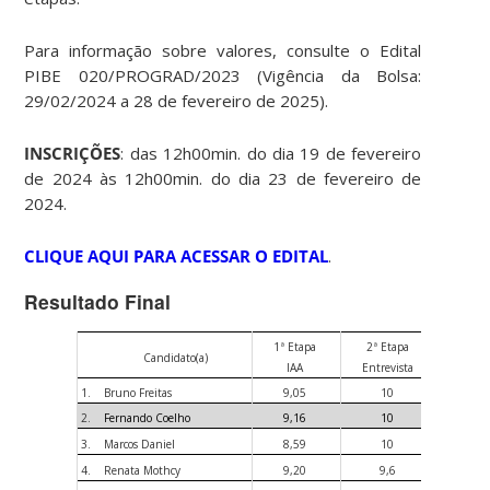
Para informação sobre valores, consulte o Edital
PIBE 020/PROGRAD/2023 (Vigência da Bolsa:
29/02/2024 a 28 de fevereiro de 2025).
INSCRIÇÕES
: das 12h00min. do dia 19 de fevereiro
de 2024 às 12h00min. do dia 23 de fevereiro de
2024.
CLIQUE AQUI PARA ACESSAR O EDITAL
.
Resultado Final
1ª Etapa
2ª Etapa
Candidato(a)
Média 
IAA
Entrevista
1.
Bruno Freitas
9,05
10
9,
2.
Fernando Coelho
9,16
10
9,
3.
Marcos Daniel
8,59
10
9,
4.
Renata Mothcy
9,20
9,6
9,