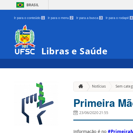
BRASIL
Ir para o conteúdo
1
Ir para o menu
2
Ir para a busca
3
Ir para o rodapé
4
Libras e Saúde
Notícias
Sem categ
Primeira Mã
23/06/2020 21:55
Informação é no
#Primeira