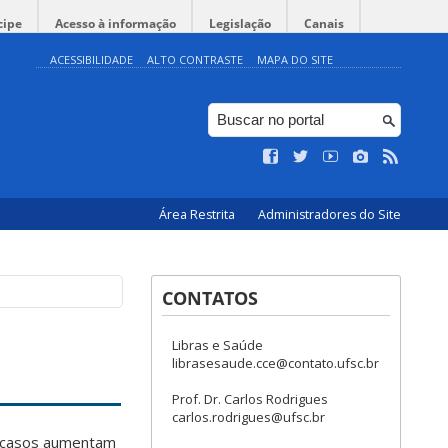
cipe
Acesso à informação
Legislação
Canais
ACESSIBILIDADE
ALTO CONTRASTE
MAPA DO SITE
Área Restrita
Administradores do Site
CONTATOS
Libras e Saúde
librasesaude.cce@contato.ufsc.br
Prof. Dr. Carlos Rodrigues
carlos.rodrigues@ufsc.br
Os casos aumentam