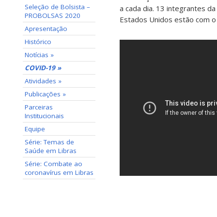
Seleção de Bolsista –
a cada dia. 13 integrantes d
PROBOLSAS 2020
Estados Unidos estão com o
Apresentação
Histórico
Notícias »
COVID-19 »
Atividades »
Publicações »
Parceiras
Institucionais
Equipe
Série: Temas de
Saúde em Libras
Série: Combate ao
coronavírus em Libras