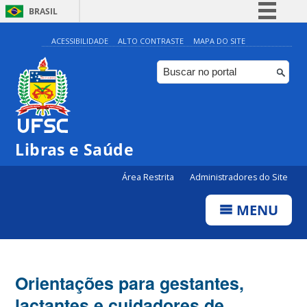
BRASIL
Simplifique!
ACESSIBILIDADE
ALTO CONTRASTE
MAPA DO SITE
Comunica BR
Participe
Acesso à informação
Legislação
Libras e Saúde
Canais
Área Restrita
Administradores do Site
MENU
Orientações para gestantes,
lactantes e cuidadores de