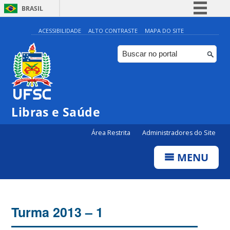
BRASIL
Simplifique!
ACESSIBILIDADE
ALTO CONTRASTE
MAPA DO SITE
Comunica BR
Participe
Acesso à informação
Legislação
Libras e Saúde
Canais
Área Restrita
Administradores do Site
MENU
Turma 2013 – 1