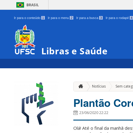
BRASIL
Ir para o conteúdo
1
Ir para o menu
2
Ir para a busca
3
Ir para o rodapé
4
Libras e Saúde
Notícias
Sem categ
Plantão Cor
23/06/2020 22:22
Olá! Até o final da manhã des