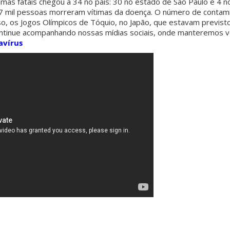
mas fatais chegou a 34 no país: 30 no estado de São Paulo e 4 no
 mil pessoas morreram vítimas da doença. O número de contami
so, os Jogos Olímpicos de Tóquio, no Japão, que estavam previsto
ontinue acompanhando nossas mídias sociais, onde manteremos 
avírus