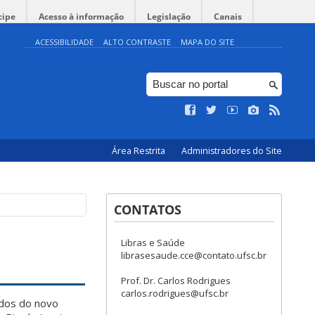
cipe
Acesso à informação
Legislação
Canais
ACESSIBILIDADE
ALTO CONTRASTE
MAPA DO SITE
Área Restrita
Administradores do Site
CONTATOS
Libras e Saúde
librasesaude.cce@contato.ufsc.br
Prof. Dr. Carlos Rodrigues
carlos.rodrigues@ufsc.br
mados do novo