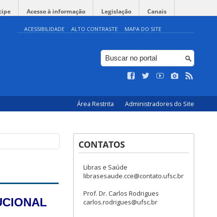
cipe
Acesso à informação
Legislação
Canais
ACESSIBILIDADE
ALTO CONTRASTE
MAPA DO SITE
Área Restrita
Administradores do Site
CONTATOS
Libras e Saúde
librasesaude.cce@contato.ufsc.br
Prof. Dr. Carlos Rodrigues
UCIONAL
carlos.rodrigues@ufsc.br