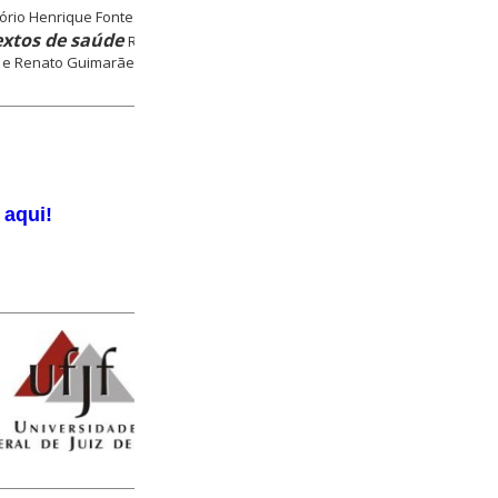
ório Henrique Fontes – CCE
extos de saúde
Ringo Bez de
io e Renato Guimarães
 aqui!