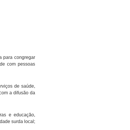
a para congregar
aúde com pessoas
erviços de saúde,
 com a difusão da
ras e educação,
dade surda local;