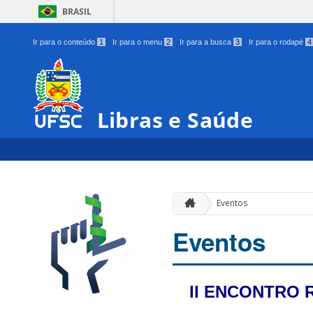
BRASIL
Ir para o conteúdo
1
Ir para o menu
2
Ir para a busca
3
Ir para o rodapé
4
Libras e Saúde
Eventos
Eventos
II ENCONTRO 