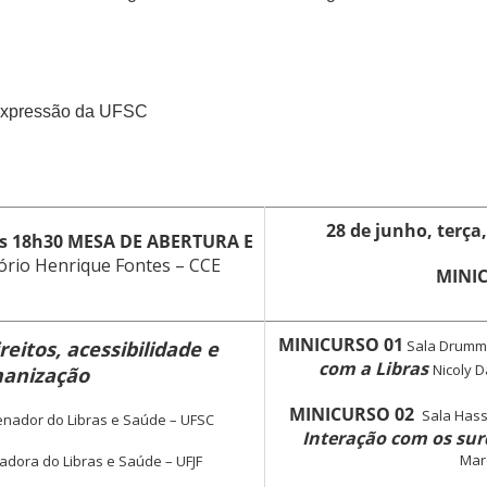
Expressão da UFSC
28 de junho, terça
às 18h30
MESA DE ABERTURA E
ório Henrique Fontes – CCE
MINI
MINICURSO 01
reitos, acessibilidade e
Sala Drumm
com a Libras
Nicoly 
anização
MINICURSO 02
Sala Hass
nador do Libras e Saúde – UFSC
Interação com os su
Mar
dora do Libras e Saúde – UFJF