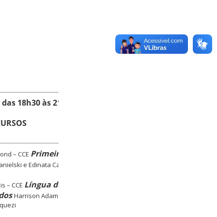
, das 18h30 às 21h30
CURSOS
Primeiro Contato
ond – CCE
Danielski e Edinata Camargo
Língua de Sinais e
is – CCE
rdos
Harrison Adams e Luana
quezi