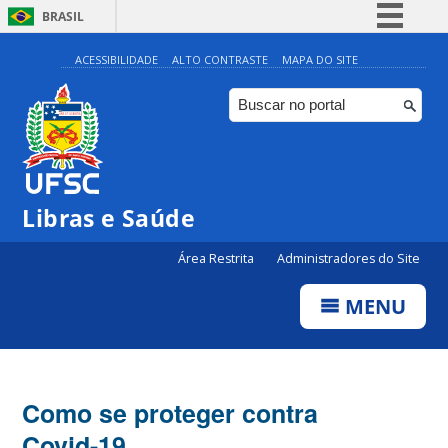
BRASIL
Simplifique!
ACESSIBILIDADE
ALTO CONTRASTE
MAPA DO SITE
Comunica BR
Participe
Acesso à informação
Legislação
Libras e Saúde
Canais
Área Restrita
Administradores do Site
MENU
Como se proteger contra
Covid-19