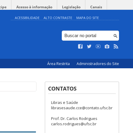
cipe
Acesso à informação
Legislação
Canais
ACESSIBILIDADE
ALTO CONTRASTE
MAPA DO SITE
Área Restrita
Administradores do Site
CONTATOS
Libras e Saúde
librasesaude.cce@contato.ufsc.br
Prof. Dr. Carlos Rodrigues
carlos.rodrigues@ufsc.br