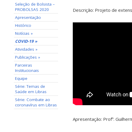
Seleção de Bolsista –
PROBOLSAS 2020
Descrição: Projeto de exten
Apresentação
Histórico
Notícias »
COVID-19 »
Atividades »
Publicações »
Parceiras
Institucionais
Equipe
Série: Temas de
Saúde em Libras
Série: Combate ao
coronavírus em Libras
Apresentação: Profº. Guilher