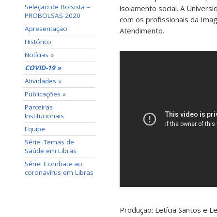
Seleção de Bolsista –
isolamento social. A Univers
PROBOLSAS 2020
com os profissionais da Imag
Apresentação
Atendimento.
Histórico
Notícias »
COVID-19 »
Atividades »
Publicações »
Parceiras
Institucionais
Equipe
Série: Temas de
Saúde em Libras
Série: Combate ao
coronavírus em Libras
Produção: Letícia Santos e L