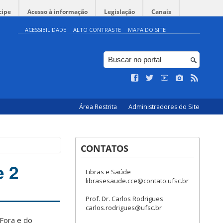
cipe
Acesso à informação
Legislação
Canais
ACESSIBILIDADE
ALTO CONTRASTE
MAPA DO SITE
Área Restrita
Administradores do Site
CONTATOS
e 2
Libras e Saúde
librasesaude.cce@contato.ufsc.br
Prof. Dr. Carlos Rodrigues
carlos.rodrigues@ufsc.br
 Fora e do