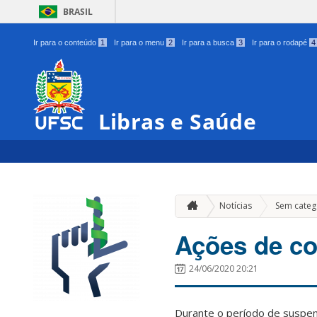
BRASIL
Ir para o conteúdo
1
Ir para o menu
2
Ir para a busca
3
Ir para o rodapé
4
Libras e Saúde
Notícias
Sem categ
Ações de co
24/06/2020 20:21
Durante o período de suspen