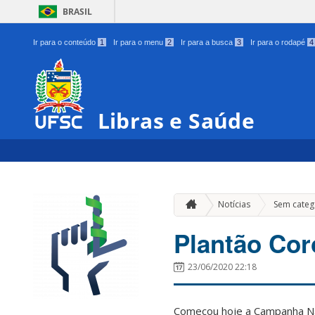
BRASIL
Ir para o conteúdo
1
Ir para o menu
2
Ir para a busca
3
Ir para o rodapé
4
Libras e Saúde
Notícias
Sem categ
Plantão Cor
23/06/2020 22:18
Começou hoje a Campanha Naci