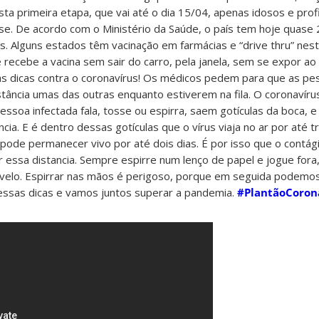
sta primeira etapa, que vai até o dia 15/04, apenas idosos e prof
e. De acordo com o Ministério da Saúde, o país tem hoje quase 
 Alguns estados têm vacinação em farmácias e “drive thru” nest
 recebe a vacina sem sair do carro, pela janela, sem se expor ao 
nas dicas contra o coronavírus! Os médicos pedem para que as pe
ância umas das outras enquanto estiverem na fila. O coronavíru
essoa infectada fala, tosse ou espirra, saem gotículas da boca, 
cia. E é dentro dessas gotículas que o vírus viaja no ar por até 
 pode permanecer vivo por até dois dias. É por isso que o contági
 essa distancia. Sempre espirre num lenço de papel e jogue fora
ovelo. Espirrar nas mãos é perigoso, porque em seguida podemo
nessas dicas e vamos juntos superar a pandemia.
#PlantãoCoron