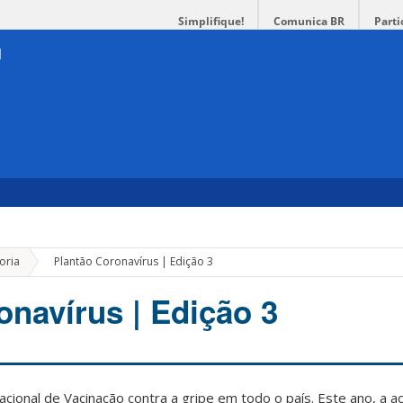
Simplifique!
Comunica BR
Parti
»
oria
Plantão Coronavírus | Edição 3
onavírus | Edição 3
onal de Vacinação contra a gripe em todo o país. Este ano, a aç