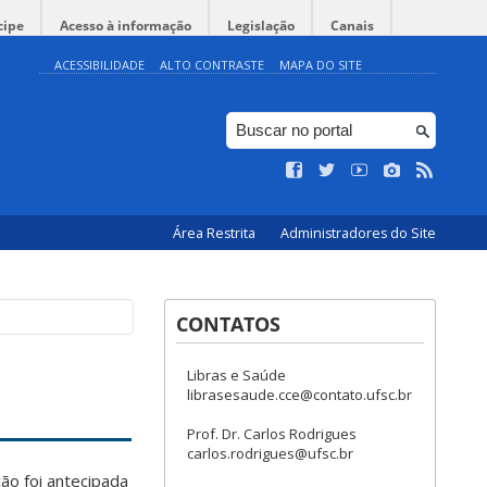
cipe
Acesso à informação
Legislação
Canais
ACESSIBILIDADE
ALTO CONTRASTE
MAPA DO SITE
Área Restrita
Administradores do Site
CONTATOS
Libras e Saúde
librasesaude.cce@contato.ufsc.br
Prof. Dr. Carlos Rodrigues
carlos.rodrigues@ufsc.br
ão foi antecipada