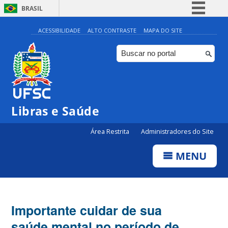
BRASIL
Simplifique!
ACESSIBILIDADE
ALTO CONTRASTE
MAPA DO SITE
Comunica BR
Participe
Acesso à informação
Legislação
Libras e Saúde
Canais
Área Restrita
Administradores do Site
MENU
Importante cuidar de sua
saúde mental no período de