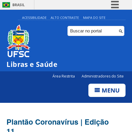
BRASIL
Simplifique!
ACESSIBILIDADE
ALTO CONTRASTE
MAPA DO SITE
Comunica BR
Participe
Acesso à informação
Legislação
Libras e Saúde
Canais
Área Restrita
Administradores do Site
MENU
Plantão Coronavírus | Edição
11