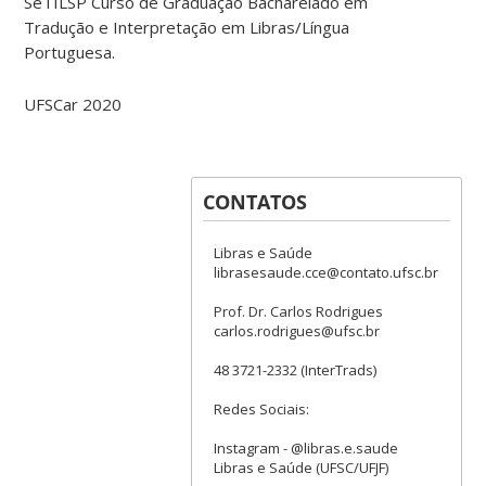
SeTILSP Curso de Graduação Bacharelado em
Tradução e Interpretação em Libras/Língua
Portuguesa.
UFSCar 2020
CONTATOS
Libras e Saúde
librasesaude.cce@contato.ufsc.br
Prof. Dr. Carlos Rodrigues
carlos.rodrigues@ufsc.br
48 3721-2332 (InterTrads)
Redes Sociais:
Instagram - @libras.e.saude
Libras e Saúde (UFSC/UFJF)