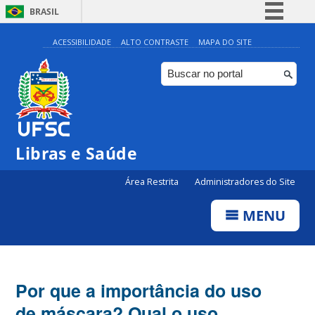
BRASIL
Simplifique!
ACESSIBILIDADE
ALTO CONTRASTE
MAPA DO SITE
Comunica BR
Participe
Acesso à informação
Legislação
Libras e Saúde
Canais
Área Restrita
Administradores do Site
MENU
Por que a importância do uso
de máscara? Qual o uso