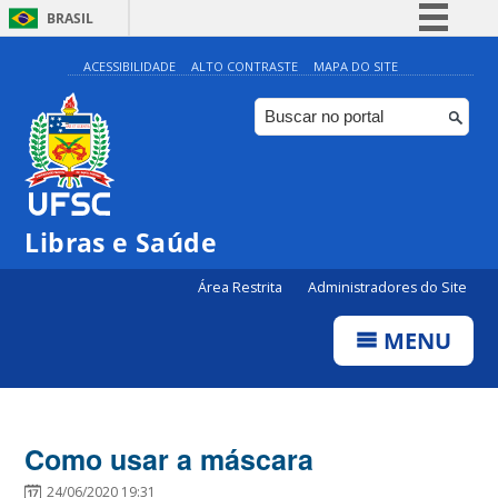
BRASIL
Simplifique!
ACESSIBILIDADE
ALTO CONTRASTE
MAPA DO SITE
Comunica BR
Participe
Acesso à informação
Legislação
Libras e Saúde
Canais
Área Restrita
Administradores do Site
MENU
Como usar a máscara
24/06/2020 19:31