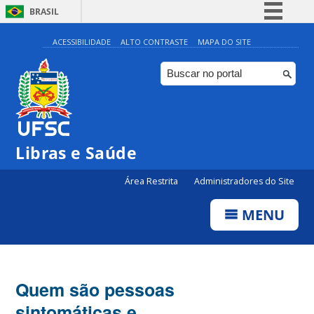
BRASIL
Simplifique!
ACESSIBILIDADE
ALTO CONTRASTE
MAPA DO SITE
Comunica BR
Participe
Acesso à informação
Legislação
Libras e Saúde
Canais
Área Restrita
Administradores do Site
MENU
Quem são pessoas
sintomáticas e