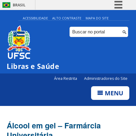
BRASIL
Simplifique!
ACESSIBILIDADE
ALTO CONTRASTE
MAPA DO SITE
Comunica BR
Participe
Acesso à informação
Legislação
Libras e Saúde
Canais
Área Restrita
Administradores do Site
MENU
Álcool em gel – Farmárcia
Universitária