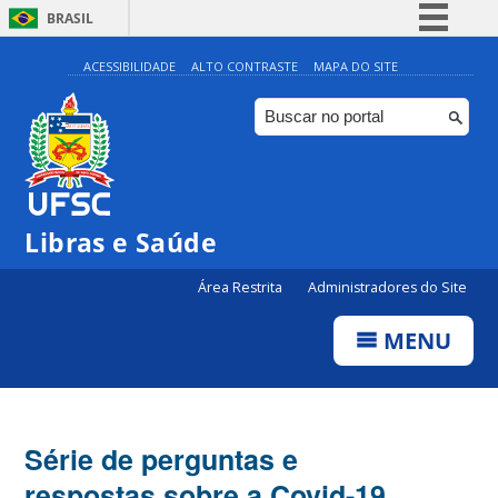
BRASIL
Simplifique!
ACESSIBILIDADE
ALTO CONTRASTE
MAPA DO SITE
Comunica BR
Participe
Acesso à informação
Legislação
Libras e Saúde
Canais
Área Restrita
Administradores do Site
MENU
Série de perguntas e
respostas sobre a Covid-19