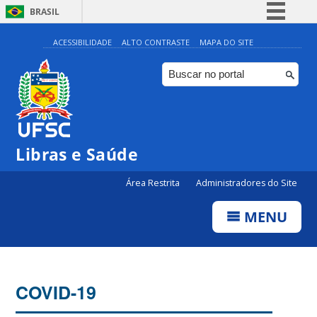
BRASIL
Simplifique!
ACESSIBILIDADE
ALTO CONTRASTE
MAPA DO SITE
Comunica BR
Participe
Acesso à informação
Legislação
Libras e Saúde
Canais
Área Restrita
Administradores do Site
MENU
COVID-19