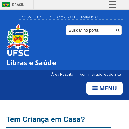
BRASIL
Simplifique!
ACESSIBILIDADE
ALTO CONTRASTE
MAPA DO SITE
Comunica BR
Participe
Acesso à informação
Legislação
Libras e Saúde
Canais
Área Restrita
Administradores do Site
MENU
Tem Criança em Casa?