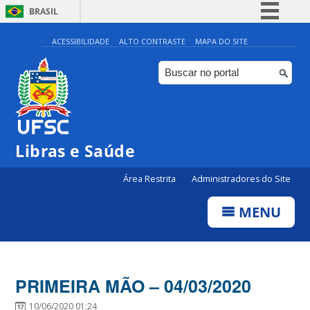
BRASIL
Simplifique!
ACESSIBILIDADE
ALTO CONTRASTE
MAPA DO SITE
Comunica BR
Participe
Acesso à informação
Legislação
Libras e Saúde
Canais
Área Restrita
Administradores do Site
MENU
PRIMEIRA MÃO – 04/03/2020
10/06/2020 01:24