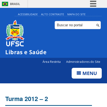
BRASIL
Simplifique!
ACESSIBILIDADE
ALTO CONTRASTE
MAPA DO SITE
Comunica BR
Participe
Acesso à informação
Legislação
Libras e Saúde
Canais
Área Restrita
Administradores do Site
MENU
Turma 2012 – 2