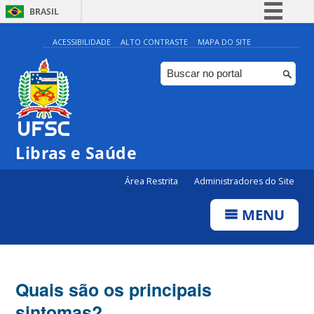
BRASIL
Simplifique!
ACESSIBILIDADE
ALTO CONTRASTE
MAPA DO SITE
Comunica BR
Participe
Acesso à informação
Legislação
Libras e Saúde
Canais
Área Restrita
Administradores do Site
MENU
Quais são os principais
sintomas?